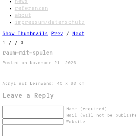
news
referenzen
about
impressum/datenschutz
Show Thumbnails
Prev
/
Next
1
/
/ 0
raum-mit-spulen
Posted on November 21, 2020
Acryl auf Leinwand; 40 x 80 cm
Leave a Reply
Name (required)
Mail (will not be publish
Website