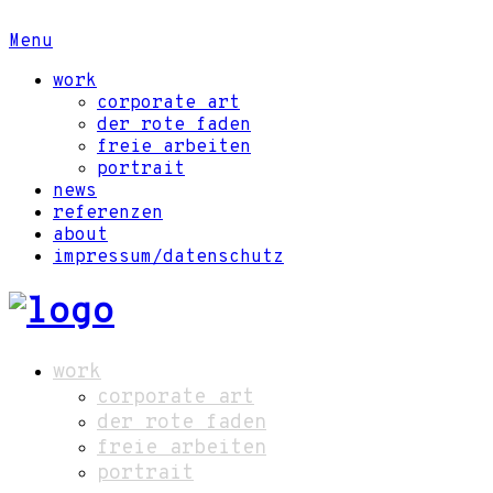
Menu
work
corporate art
der rote faden
freie arbeiten
portrait
news
referenzen
about
impressum/datenschutz
work
corporate art
der rote faden
freie arbeiten
portrait