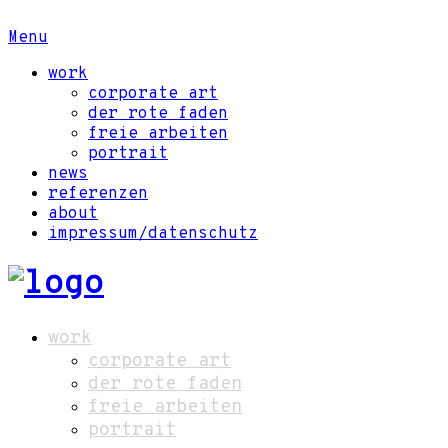
Menu
work
corporate art
der rote faden
freie arbeiten
portrait
news
referenzen
about
impressum/datenschutz
work
corporate art
der rote faden
freie arbeiten
portrait