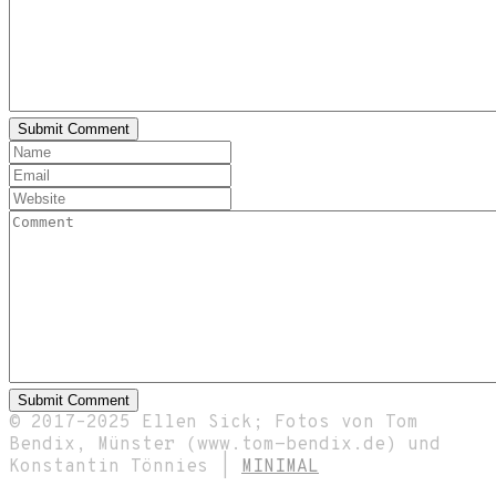
© 2017–2025 Ellen Sick; Fotos von Tom
Bendix, Münster (www.tom-bendix.de) und
Konstantin Tönnies |
MINIMAL