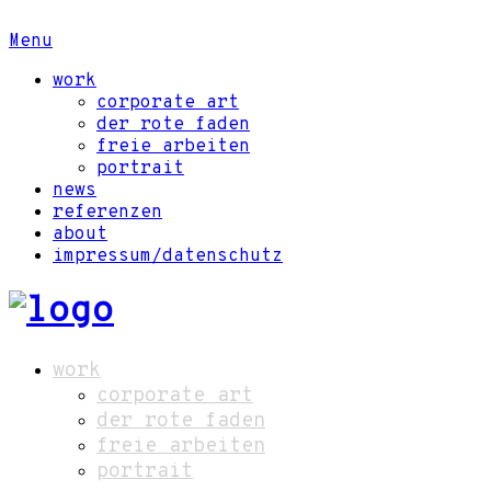
Menu
work
corporate art
der rote faden
freie arbeiten
portrait
news
referenzen
about
impressum/datenschutz
work
corporate art
der rote faden
freie arbeiten
portrait