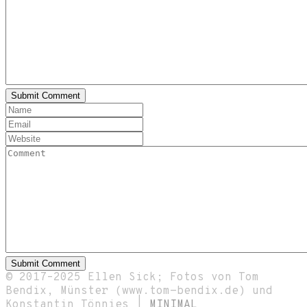
© 2017–2025 Ellen Sick; Fotos von Tom
Bendix, Münster (www.tom-bendix.de) und
Konstantin Tönnies |
MINIMAL